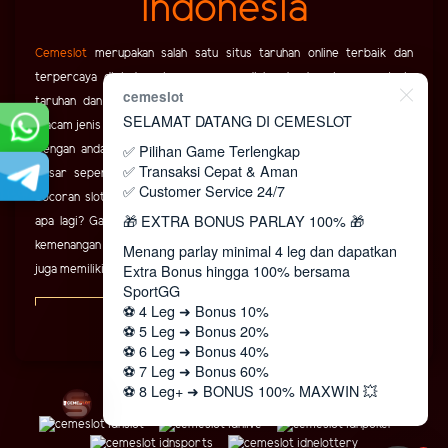
Indonesia
Cemeslot
merupakan salah satu situs taruhan online terbaik dan
terpercaya di indonesia yang menyediakan berbagai macam jenis
cemeslot
taruhan dan dapat hanya dengan 1 id anda sudah dapat berbagai
SELAMAT DATANG DI CEMESLOT
macam jenis taruhan yang ada di Cemeslot.
✅ Pilihan Game Terlengkap
Dengan anda bermain di Cemeslot akan mendapat keuntungan yang
✅ Transaksi Cepat & Aman
besar seperti persentase RTP Slot yang tinggi, pola gacor dan
✅ Customer Service 24/7
bocoran slot gacor hari ini yang akan update setiap harinya! Tunggu
🎁 EXTRA BONUS PARLAY 100% 🎁
apa lagi? Gabung sekarang bersama Cemeslot dan rasakan sensasi
kemenangan yang hanya anda bisa dapatkan di Cemeslot yang mana
Menang parlay minimal 4 leg dan dapatkan
Extra Bonus hingga 100% bersama
juga memiliki tampilan dan fitur yang sudah mutakhir!
SportGG
⚽️ 4 Leg ➜ Bonus 10%
Read More...
⚽️ 5 Leg ➜ Bonus 20%
⚽️ 6 Leg ➜ Bonus 40%
⚽️ 7 Leg ➜ Bonus 60%
⚽️ 8 Leg+ ➜ BONUS 100% MAXWIN 💥
Exclusive Partners
✅ Min bet Rp70K
✅ Odds min 1.7 / leg