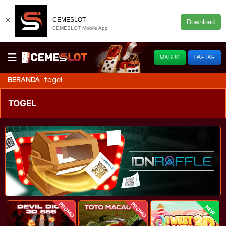
×
CEMESLOT
Download
CEMESLOT Mobile App
MASUK
DAFTAR
togel
BERANDA
TOGEL
PROMO
PROMO
NEW