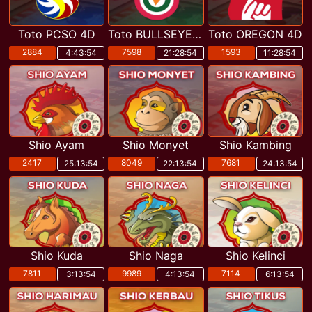
Toto PCSO 4D
Toto BULLSEYE 4D
Toto OREGON 4D
2884
7598
1593
4:43:52
21:28:52
11:28:52
Shio Ayam
Shio Monyet
Shio Kambing
2417
8049
7681
25:13:52
22:13:52
24:13:52
Shio Kuda
Shio Naga
Shio Kelinci
7811
9989
7114
3:13:52
4:13:52
6:13:52